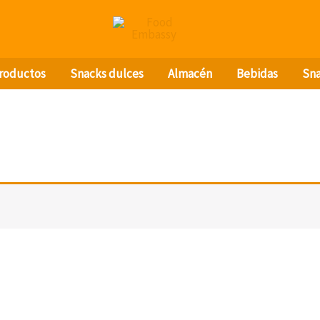
productos
Snacks dulces
Almacén
Bebidas
Sna