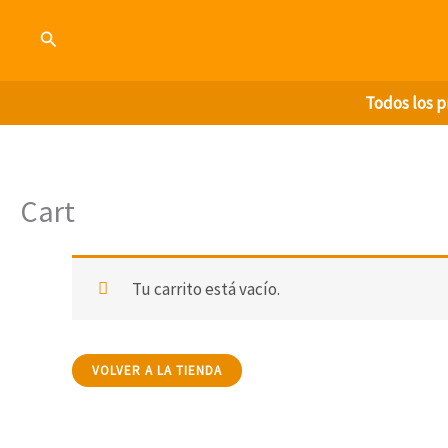
Ir
Buscar
al
contenido
Todos los 
Cart
Tu carrito está vacío.
VOLVER A LA TIENDA