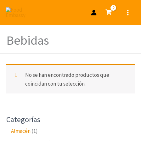
Ir
al
contenido
Bebidas
No se han encontrado productos que
coincidan con tu selección.
Categorías
1
Almacén
1
p