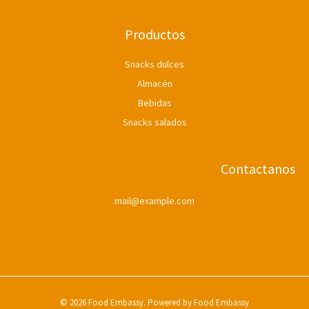
0
T
0
Productos
.
A
Snacks dulces
Almacén
Bebidas
Snacks salados
Contactanos
mail@example.com
© 2026 Food Embassy. Powered by Food Embassy